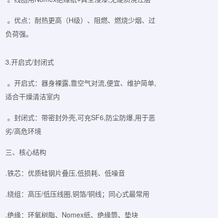
。优点：耐热更高（H级）、阻燃、燃烧少烟、过
负荷强。
3.开启式/封闭式
。开启式：器身裸露,靠空气对流,便宜、维护简单,
适合干燥清洁室内
。封闭式：带密封外壳,可充SF6,防尘防爆,用于恶
劣/高危环境
三、核心结构
.铁芯：优质硅钢片叠压,低损耗、低噪音
.绕组：高压/低压线圈,铜箔/铜线；同心式最常用
.绝缘：环氧树脂、Nomex纸、绝缘筒、垫块