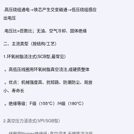
.高压绕组通电→铁芯产生交变磁通→低压绕组感应
出电压
.电压比≈匝数比；无油、空气冷却、固体绝缘
二、主流类型（按结构/工艺）
1.环氧树脂浇注式(SCB型,最常见）
。高低压线圈用环氧树脂真空浇注,成硬质整体
。优点：机械强度高、抗短路、防潮防尘、局放
小、寿命长
。绝缘等级：F级（155℃）/H级（180℃）
2.真空压力浸渍式(VPI/SGB型）
。线圈用Nomex绝缘纸+真空浸漆,无硬质浇注层